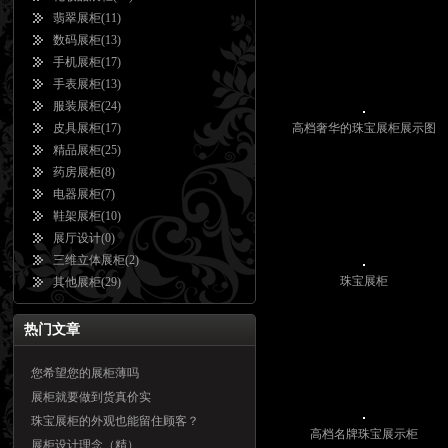
翡翠展柜
(11)
数码展柜
(13)
手机展柜
(17)
手表展柜
(13)
服装展柜
(24)
皮具展柜
(17)
高档奢华的珠宝展柜展示图
精品展柜
(25)
药房展柜
(8)
电器展柜
(7)
鞋架展柜
(10)
展厅设计
(0)
三维立体展柜
(2)
珠宝展柜
其他展柜
(29)
热门文章
您希望您的展柜薄吗
展柜就要做到货真价实
珠宝展柜的外观也能留住顾客？
高档名牌珠宝展示柜
展柜设计理念（精）