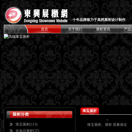
--
十年品牌致力于高档展柜设计制作
首页
关于我们
展柜资讯
产品
珠宝展柜
展柜分类
珠宝展柜
(113)
珠宝展柜、展柜 质量保证
化妆品展柜
(37)