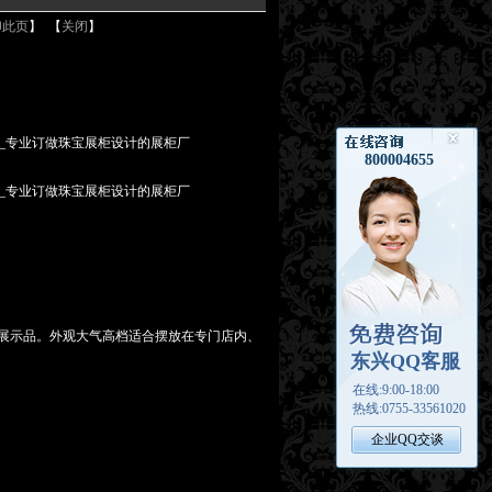
印此页
】 【
关闭
】
展示品。外观大气高档适合摆放在专门店内、
。