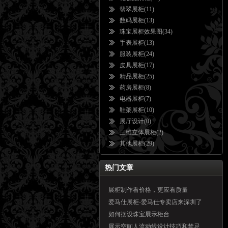
翡翠展柜
(11)
数码展柜
(13)
珠宝展柜效果图
(34)
手表展柜
(13)
服装展柜
(24)
皮具展柜
(17)
精品展柜
(25)
药房展柜
(8)
电器展柜
(7)
鞋架展柜
(10)
展厅设计
(0)
三维立体展柜
(2)
其他展柜
(29)
热门文章
展柜制作看价格，更应看质量
爱马仕展柜-爱马仕专卖店来深圳了
如何摆设珠宝展示柜台
展示空间人流动线设计技巧和禁忌