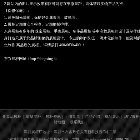
2.网站内的图片显示效果有限可能存在细微差距，具体请以实物产品为准。
【保修保养】：
1. 避免阳光暴晒，保护好金属表面、玻璃面。
2. 展柜定期做安全检查、定期擦拭护理。
东兴展柜有多年的 珠宝展柜、手表展柜、奢侈品展柜 等中高档展柜的设计及制作经
身打造只属于您品牌形象的展柜设计。 专业的制作队伍 ，流水化的制作，能及时
您制作 高品质的展柜 。详情拨打 400-0630-400 ！
东兴展柜网址：http://dongxing.hk
化妆品展柜
|
翡翠展柜
|
展柜资讯
|
行业新闻
|
产品介绍
|
成品展示
|
珠宝展柜
站地图
|
联系我们
深圳展柜厂地址：深圳市布吉丹竹头高新科技园C栋二层
深圳市东兴名家具有限公司版权所有 官网：http://dongxing.hk/ 1999-2015