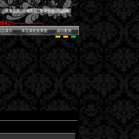
设为首页
|
收藏本站
|
繁体中文
|
English
042<
--
-
--
-
-------
成品展示
珠宝展柜效果图
成功案例