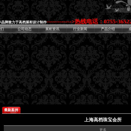
---------
-
-
-
>
热线电话：0755-36522
年品牌致力于高档展柜设计制作
我们
公司动态
展柜资讯
行业新闻
产品介绍
最新案例
上海高档珠宝会所
更多