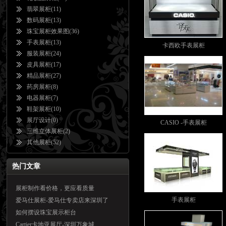
翡翠展柜
(11)
数码展柜
(13)
珠宝展柜效果图
(36)
手表展柜
(13)
卡西欧手表展柜
服装展柜
(24)
皮具展柜
(17)
精品展柜
(27)
药房展柜
(8)
电器展柜
(7)
鞋架展柜
(10)
展厅设计
(0)
CASIO -手表展柜
三维立体展柜
(2)
其他展柜
(52)
热门文章
展柜制作看价格，更应看质量
手表展柜
爱马仕展柜-爱马仕专卖店来深圳了
如何摆设珠宝展示柜台
Cartier卡地亚展厅-深圳万象城