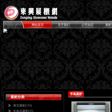
--
----
十年品牌致力于高档展柜设计制作
网站首页
关于我们
公司动态
展柜
手表展柜
展柜分类
珠宝展柜
(133)
化妆品展柜
(37)