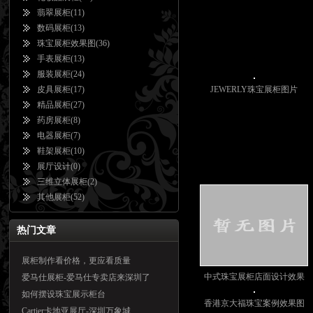
翡翠展柜
(11)
数码展柜
(13)
珠宝展柜效果图
(36)
手表展柜
(13)
服装展柜
(24)
皮具展柜
(17)
JEWERLY珠宝展柜图片
精品展柜
(27)
药房展柜
(8)
电器展柜
(7)
鞋架展柜
(10)
展厅设计
(0)
三维立体展柜
(2)
其他展柜
(52)
热门文章
展柜制作看价格，更应看质量
中式珠宝展柜店面设计效果
爱马仕展柜-爱马仕专卖店来深圳了
如何摆设珠宝展示柜台
图
香港京大福珠宝案例效果图
Cartier卡地亚展厅-深圳万象城