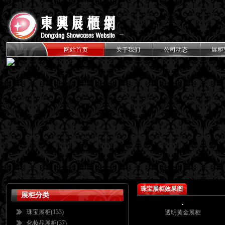
--
----
十年品牌致力于高档展柜设计制作
网站首页
关于我们
公司动态
展柜
珠宝展柜效果图
展柜分类
珠宝展柜
(133)
透明黄金展柜
化妆品展柜
(37)