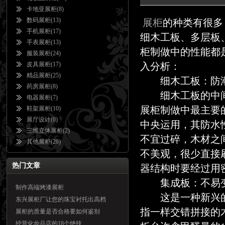
卡地亚展柜
(8)
数码展柜
(13)
展柜
的种类有很多
手机展柜
(17)
细木工板、多层板
手表展柜
(13)
柜制做中的性能都
服装展柜
(24)
皮具展柜
(17)
入分析：
精品展柜
(25)
细木工板：防潮
药房展柜
(8)
细木工板的中间
电器展柜
(7)
展柜制做中最主要
鞋架展柜
(10)
展厅设计
(0)
中央运用，其防水
三维立体展柜
(2)
不宜过碎，木材之
其他展柜
(28)
不美观，很少直接
热门文章
器结构时要经过用
集成板：不易
制作高端烤漆展柜
这是一种新兴的
东兴展柜厂让您的珠宝衬托出高档
指一样交错拼接的
展柜的质量是否合格要如何鉴别
经营化妆品店的18个绝技