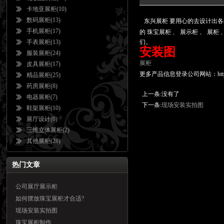
卡地亚展柜
(10)
数码展柜
(13)
东兴展柜
要用心的去设计出各
手机展柜
(17)
的
珠宝展柜
、
展示柜
、
展柜
手表展柜
(13)
们。
安装图
服装展柜
(24)
展柜
皮具展柜
(17)
更多产品信息登录公司网站：http://
精品展柜
(25)
药房展柜
(8)
上一条:没有了
电器展柜
(7)
下一条:
现场安装实拍图
鞋架展柜
(10)
展厅设计
(0)
三维立体展柜
(2)
其他展柜
(28)
热门文章
公司展厅展示柜
如何摆放珠宝展柜才合适?
现场安装实拍图
珠宝展柜制作