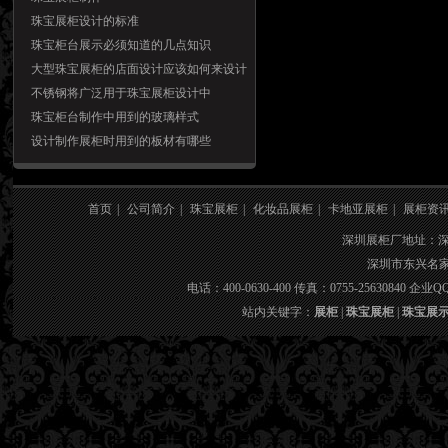
珠宝展柜设计的标准
珠宝柜台展示必须知道的几点知识
大型珠宝展柜的店面设计应该如何来设计
比较恰当？
不锈钢将广泛用于珠宝展柜设计中
珠宝柜台制作中用到的玻璃样式
设计制作展柜时用到的板材有哪些
首页
|
公司简介
|
珠宝展柜
|
化妆品展柜
|
卡地亚展柜
|
展柜资
深圳展柜厂地址：
深圳市东兴名家具
电话：400-0630-400 传真：0755-25630840 企业QQ：
站内关键字：
展柜
|
珠宝展柜
|
珠宝展