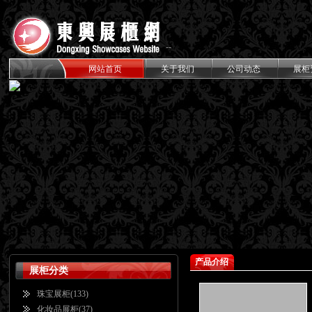
--
----
十年品牌致力于高档展柜设计制作
网站首页
关于我们
公司动态
展柜
产品介绍
展柜分类
珠宝展柜
(133)
化妆品展柜
(37)