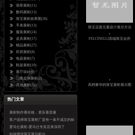
翡翠展柜
(11)
数码展柜
(13)
珠宝展柜效果图
(36)
手表展柜
(13)
珠宝店面元素设计展示方法
服装展柜
(24)
皮具展柜
(17)
FELCINELLI高端珠宝会所
精品展柜
(27)
药房展柜
(8)
电器展柜
(7)
鞋架展柜
(10)
展厅设计
(0)
三维立体展柜
(2)
高档奢华的珠宝展柜展示图
其他展柜
(52)
热门文章
展柜制作看价格，更应看质量
客户选择珠宝展柜厂是有一条不成文的标
准的
爱马仕展柜-爱马仕专卖店来深圳了
如何摆设珠宝展示柜台