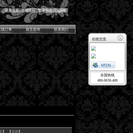
设为首页
|
收藏本站
|
繁体中文
|
English
在线订单
留言咨询
联系我们
在线交流
全国热线
400-0630-400
页
】 【
关闭
】