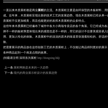
一直以来木质展柜都是商业
展柜
的主流。木质展柜主要是由环保型的木板材料，用
成。近年来，木质展柜呈现出新的技术工艺的发展趋势。现在木质展柜已经从单一
质展柜不仅更加精美，而且也能更好的发挥木质展柜的众多特点。
这些年来
木质展柜
已经遍布了城市中各大小商场专卖店的各个角落。它已经成为各
择不一样的板材厚度体现出来的感觉也是不一样的，而它的设计不仅要美观容易入
用、更加人性化的体验。木质展柜中的淡淡的原木的味道里弥漫着轻松的、舒适的
验。
把需要展示的商品放在这些创新工艺的木质展柜上，不仅能让商品得到更好的展示
各种商品起到一个画龙点睛的效果。
(转载请注明 深圳东兴展柜
http://dongxing.hk
)
上一条:
展柜网购是未来的一大趋势
下一条:
现代的商业展示柜设计的发展趋势