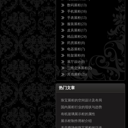
数码展柜
(13)
手机展柜
(16)
手表展柜
(13)
服装展柜
(23)
皮具展柜
(17)
精品展柜
(24)
药房展柜
(8)
电器展柜
(7)
鞋架展柜
(8)
展厅设计
(0)
三维立体展柜
(2)
其他展柜
(25)
热门文章
珠宝展柜的空间设计及布局
国内展柜行业的现状与趋势
有机玻璃展示柜的属性
展示柜制作用材介绍
关于商场的珠宝展柜的泛谈