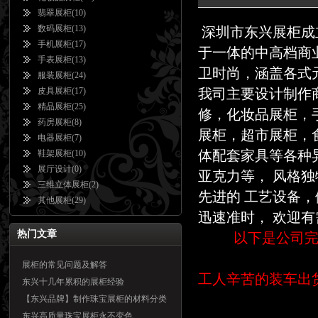
翡翠展柜
(10)
数码展柜
(13)
深圳市东兴展柜成立
手机展柜
(17)
于一体的中高档商
手表展柜
(13)
卫时尚，涵盖各式
服装展柜
(24)
皮具展柜
(17)
我司主要设计制作
精品展柜
(25)
修，化妆品展柜，
药房展柜
(8)
展柜，超市展柜，
电器展柜
(7)
体配套家具等各种
鞋架展柜
(10)
展厅设计
(0)
亚克力等， 风格
三维立体展柜
(2)
先进的 工艺设备
其他展柜
(29)
迅速准时， 欢迎
热门文章
以下是公司
展柜的常见问题及解答
工人辛苦的装车出
东兴十几年累积的展柜经验
【东兴品牌】制作珠宝展柜的材料分类
东兴高质量珠宝展柜永不变色